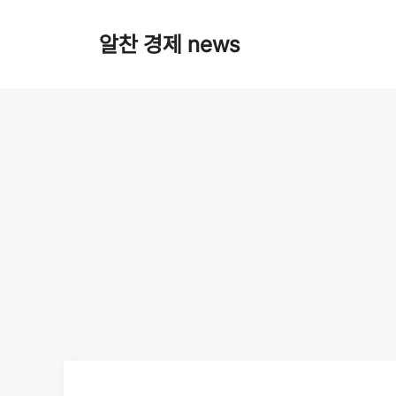
Skip
알찬 경제 news
to
content