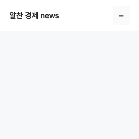
Skip
알찬 경제 news
Menu
to
content