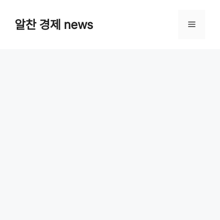
Skip
알찬 경제 news
Menu
to
content