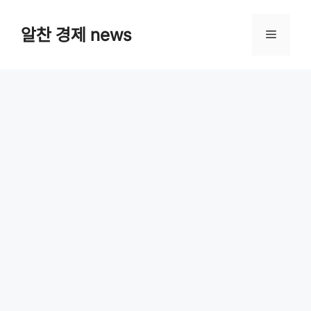
Skip
알찬 경제 news
Menu
to
content