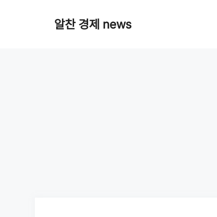
Skip
알찬 경제 news
to
content